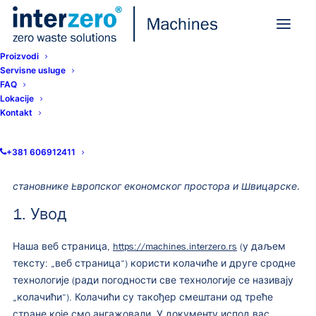
Proizvodi
Servisne usluge
FAQ
Lokacije
Cookie Policy (EU)
Kontakt
+381 606912411
Ова Политика колачића је последњи пут ажурирана на 24.
јун 2026 и односи се на грађане и правне сталне
становнике Европског економског простора и Швицарске.
1. Увод
Наша веб страница,
https://machines.interzero.rs
(у даљем
тексту: „веб страница“) користи колачиће и друге сродне
технологије (ради погодности све технологије се називају
„колачићи“). Колачићи су такођер смештани од треће
стране које смо ангажовали. У документу испод вас