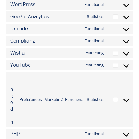
to
WordPress
Functional
Consent
service
to
Google Analytics
Statistics
woocommerce
Consent
service
to
Uncode
Functional
wordpress
Consent
service
to
Complianz
Functional
google-
Consent
service
analytics
to
Wistia
Marketing
uncode
Consent
service
to
YouTube
Marketing
complianz
Consent
service
to
L
wistia
i
service
n
youtube
k
Preferences, Marketing, Functional, Statistics
e
Consent
d
to
I
service
n
linkedin
PHP
Functional
Consent