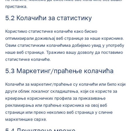
пристанка.
5.2 Колачићи за статистику
Користимо статистичке колачиће како бисмо
оптимизирали доживљај веб странице за наше кориснике.
Овим статистичким колачићима добијемо увид у употребу
наше веб странице. Тражимо вашу дозволу да поставимо
статистичке колачиће.
5.3 Маркетинг/праћење колачића
Колачићи за маркетинг/праћење су колачићи или било који
други облик локалног складиштења, који се користе за
креирање корисничких профила за приказивање
рекламирања или праћење корисника на овој веб
страници или преко неколико веб страница у сличне
маркетиншке сврхе.