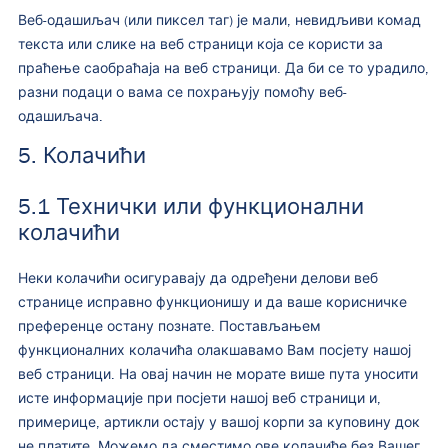
Веб-одашиљач (или пиксел таг) је мали, невидљиви комад
текста или слике на веб страници која се користи за
праћење саобраћаја на веб страници. Да би се то урадило,
разни подаци о вама се похрањују помоћу веб-
одашиљача.
5. Колачићи
5.1 Технички или функционални
колачићи
Неки колачићи осигуравају да одређени делови веб
странице исправно функционишу и да ваше корисничке
преференце остану познате. Постављањем
функционалних колачића олакшавамо Вам посјету нашој
веб страници. На овај начин не морате више пута уносити
исте информације при посјети нашој веб страници и,
примерице, артикли остају у вашој корпи за куповину док
не платите. Можемо да сместимо ове колачиће без Вашег