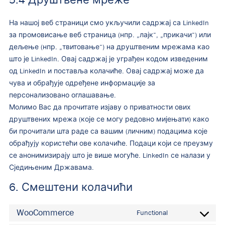
5.4 Друштвене мреже
На нашој веб страници смо укључили садржај са LinkedIn
за промовисање веб страница (нпр. „лајк“, „прикачи“) или
дељење (нпр. „твитовање“) на друштвеним мрежама као
што је LinkedIn. Овај садржај је уграђен кодом изведеним
од LinkedIn и поставља колачиће. Овај садржај може да
чува и обрађује одређене информације за
персонализовано оглашавање.
Молимо Вас да прочитате изјаву о приватности ових
друштвених мрежа (које се могу редовно мијењати) како
би прочитали шта раде са вашим (личним) подацима које
обрађују користећи ове колачиће. Подаци који се преузму
се анонимизирају што је више могуће. LinkedIn се налази у
Сједињеним Државама.
6. Смештени колачићи
WooCommerce
Functional
Consent