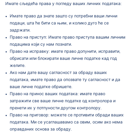
Имате сљедећа права у погледу ваших личних података:
Имате право да знате зашто су потребни ваши лични
подаци, шта ће бити са њим, и колико дуго ће се
задржати.
Право на приступ: Имате право приступа вашим личним
подацима који су нам познати.
Право на исправку: имате право допунити, исправити,
обрисати или блокирати ваше личне податке кад год
желите.
Ако нам дате вашу сагласност за обраду ваших
података, имате право да опозвате ту сагласност и да
ваше личне податке обришете.
Право на принос ваших података: имате право
затражити све ваше личне податке од контролора и
пренети их у потпуности другом контролору.
Право на приговор: можете се противити обради ваших
података. Ми се усаглашавамо са овим, осим ако нема
оправданих основа за обраду.