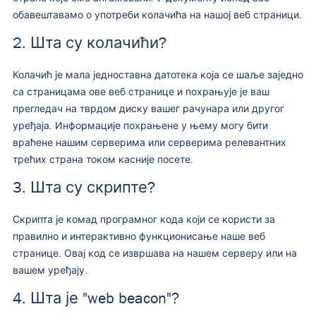
обавештавамо о употреби колачића на нашој веб страници.
2. Шта су колачићи?
Колачић је мала једноставна датотека која се шаље заједно
са страницама ове веб странице и похрањује је ваш
прегледач на тврдом диску вашег рачунара или другог
уређаја. Информације похрањене у њему могу бити
враћене нашим серверима или серверима релевантних
трећих страна током касније посете.
3. Шта су скрипте?
Скрипта је комад програмног кода који се користи за
правилно и интерактивно функционисање наше веб
странице. Овај код се извршава на нашем серверу или на
вашем уређају.
4. Шта је "web beacon"?