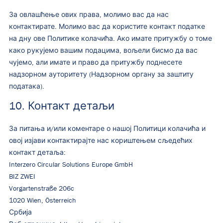
За овлашћење ових права, молимо вас да нас
контактирате. Молимо вас да користите контакт податке
на дну ове Политике колачића. Ако имате притужбу о томе
како рукујемо вашим подацима, вољели бисмо да вас
чујемо, али имате и право да притужбу поднесете
надзорном ауторитету (Надзорном органу за заштиту
података).
10. Контакт детаљи
За питања и/или коментаре о нашој Политици колачића и
овој изјави контактирајте нас кориштењем сљедећих
контакт детаља:
Interzero Circular Solutions Europe GmbH
BIZ ZWEI
Vorgartenstraße 206c
1020 Wien, Österreich
Србија