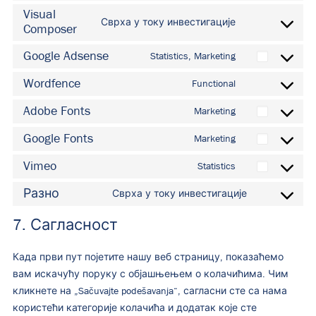
to
Visual
Сврха у току инвестигације
Composer
service
Consent
php
to
Google Adsense
Statistics, Marketing
service
Consent
visual-
to
Wordfence
Functional
Consent
composer
service
to
Adobe Fonts
Marketing
google-
Consent
service
adsense
to
Google Fonts
Marketing
wordfence
Consent
service
to
Vimeo
Statistics
adobe-
Consent
service
fonts
to
Разно
Сврха у току инвестигације
google-
Consent
service
fonts
to
7. Сагласност
vimeo
service
Разно
Када први пут појетите нашу веб страницу, показаћемо
вам искачућу поруку с објашњењем о колачићима. Чим
кликнете на „Sačuvajte podešavanja“, сагласни сте са нама
користећи категорије колачића и додатак које сте