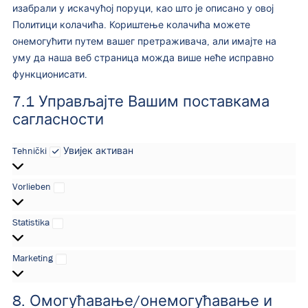
изабрали у искачућој поруци, као што је описано у овој
Политици колачића. Кориштење колачића можете
онемогућити путем вашег претраживача, али имајте на
уму да наша веб страница можда више неће исправно
функционисати.
7.1 Управљајте Вашим поставкама
сагласности
Tehnički
Tehnički
Увијек активан
Vorlieben
Vorlieben
Statistika
Statistika
Marketing
Marketing
8. Омогућавање/онемогућавање и