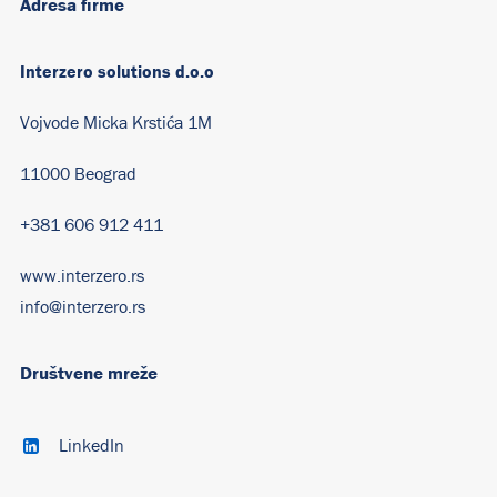
Adresa firme
Interzero solutions d.o.o
Vojvode Micka Krstića 1M
11000 Beograd
+381 606 912 411
www.interzero.rs
info@interzero.rs
Društvene mreže
LinkedIn