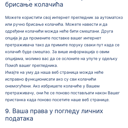
брисање колачића
Можете користити свој интернет прегледник за аутоматско
или ручно брисање колачића. Можете навести и да
одређени колачићи можда неће бити смештани. Друга
опција је да промените поставке вашег интернет
претраживача тако да примите поруку сваки пут када се
колачић буде смештао. За више информација о овим
опцијама, молимо вас да се ослоните на упуте у одељку
Помоћ вашег прегледника.
Имајте на уму да наша веб страница можда неће
исправно функционисати ако су сви колачићи
онемогућени. Ако избришете колачиће у Вашем
претраживачу, они ће се поново постављати након Вашег
пристанка када поново посетите наше веб странице.
9. Ваша права у погледу личних
података