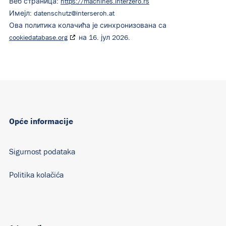
Веб страница:
https://machines.interzero.rs
Имејл:
datenschutz@
interseroh.at
Ова политика колачића је синхронизована са
cookiedatabase.org
на 16. јул 2026.
Opće informacije
Sigurnost podataka
Politika kolačića