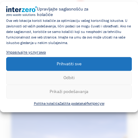
Upravljajte saglasnošću za
kolačiće
Ova veb lokacija koristi kolačiće za optimizaciju vašeg korisničkog iskustva. U
zavisnosti od vaših podešavanja, lični podaci se mogu čuvati i obrađivati. Ako ne
date saglasnost, koristiće se samo kolačići koji su neophodni za tehničku
funkcionalnost ove veb stranice. Imajte na umu da ovo može uticati na vaše
iskustvo gledanja u nekim slučajevima.
Управљајте услугама
Prihvatiti sve
Uspešne priče
Odbiti
Prikaži podešavanja
Politika kolačića
Zaštita podataka
Импресум