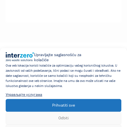
Upravljajte saglasnošću za
kolačiće
reference
Ova veb lokacija koristi kolačiće za optimizaciju vašeg korisničkog iskustva. U
Naše
zavisnosti od vaših podešavanja, lični podaci se mogu čuvati i obrađivati. Ako ne
date saglasnost, koristiće se samo kolačići koji su neophodni za tehničku
funkcionalnost ove veb stranice. Imajte na umu da ovo može uticati na vaše
iskustvo gledanja u nekim slučajevima.
Управљајте услугама
Prihvatiti sve
Odbiti