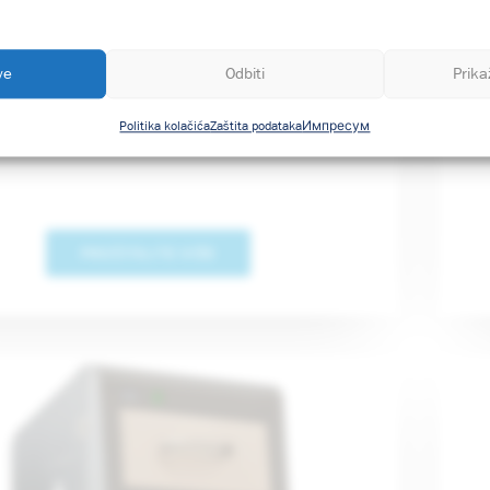
ve
Odbiti
Prika
Creeks model CR-8
Politika kolačića
Zaštita podataka
Импресум
PROČITAJTE VIŠE