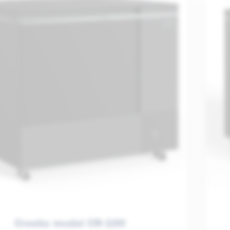
Creeks model CR-100