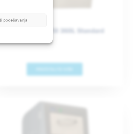
ži podešavanja
MR.FILL Ultra Fill 360L Standard
PROČITAJTE VIŠE