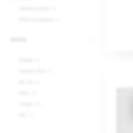
Pametne kante
(5)
Pribor za strojeve
(1)
BREND
Creeks
(5)
Cushion Pack
(1)
Mr. Fill
(4)
Oklin
(8)
Orwak
(24)
PEL
(2)