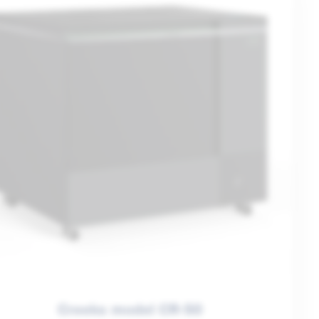
Creeks model CR-50