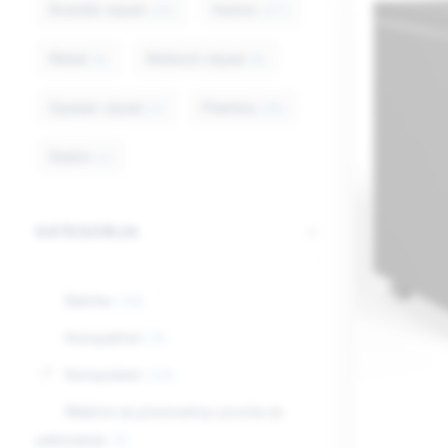
Biološki otpad
Karton
(15)
(27)
Metal
Mešoviti otpad
(5)
(6)
Opasan otpad
Plastika
(2)
(26)
Staklo
(1)
KATEGORIJA
Balirke
(19)
Kompaktori
(5)
Komposteri
(13)
Mašine za proizvodnju punila za
pakovanje
(2)