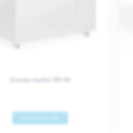
Creeks model CR-30
PROČITAJTE VIŠE