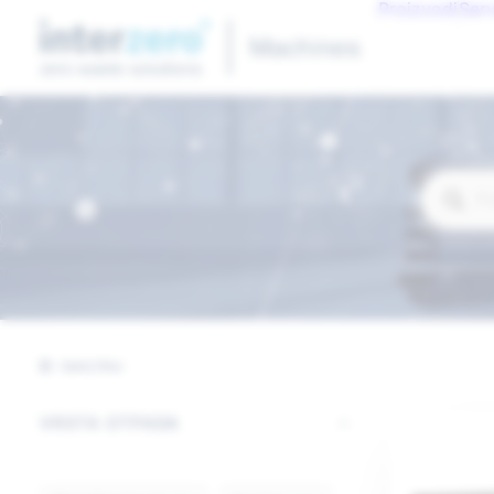
Proizvodi
Serv
Products
search
Sakrij filter
VRSTA OTPADA