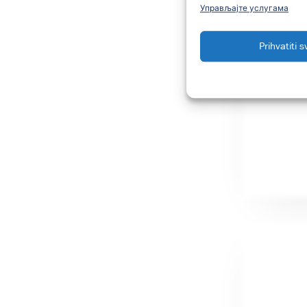
Управљајте услугама
Prihvatiti s