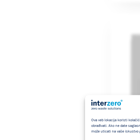
Ova veb lokacija koristi kolači
obrađivati. Ako ne date saglas
može uticati na vaše iskustvo