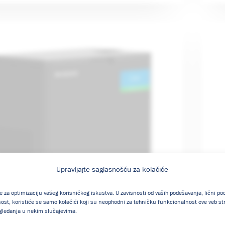
Upravljajte saglasnošću za kolačiće
će za optimizaciju vašeg korisničkog iskustva. U zavisnosti od vaših podešavanja, lični p
nost, koristiće se samo kolačići koji su neophodni za tehničku funkcionalnost ove veb s
 gledanja u nekim slučajevima.